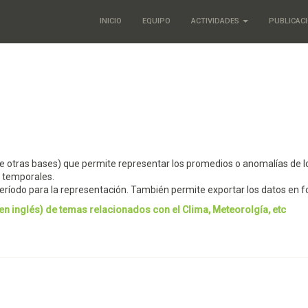
INICIO
EQUIPO
ACTIVIDADES
PUBLICAC
de otras bases) que permite representar los promedios o anomalías de l
as temporales.
el período para la representación. También permite exportar los datos en
n inglés) de temas relacionados con el Clima, Meteorolgía, etc