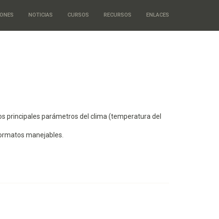
IONES
NOTICIAS
CURSOS
RECURSOS
ENLACES
os principales parámetros del clima (temperatura del
 formatos manejables.